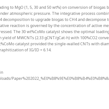
ng to MgO (1, 5, 30 and 50 wt%) on conversion of biogas by
under atmospheric pressure. The integrative process combi
H4 decomposition to upgrade biogas to CH4 and decompose 
ive reaction is governed by the concentration of active met
essed. The 30 wt%CoMo catalyst shows the optimal loading 
gh yield of MWCNTs (2.33 gCNT/gCat-h) with 100%CO2 conv
%CoMo catalyst provided the single-walled CNTs with diame
aphitization of IG/ID = 6.14.
in
n/Downloads/Paper%202022_%E0%B8%9E%E0%B8%B4%E0%