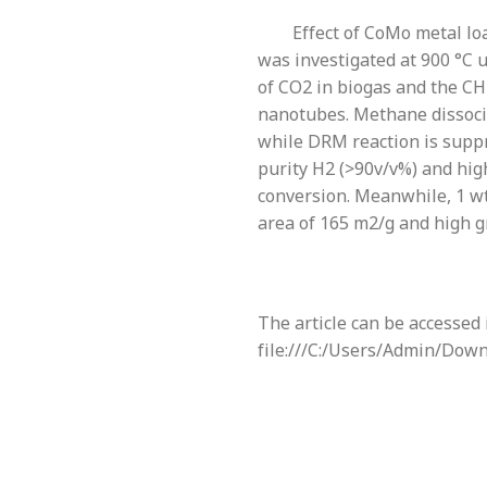
Effect of CoMo metal loadi
was investigated at 900 °C 
of CO2 in biogas and the C
nanotubes. Methane dissociat
while DRM reaction is suppr
purity H2 (>90v/v%) and hi
conversion. Meanwhile, 1 wt
area of 165 m2/g and high gr
The article can be accessed 
file:///C:/Users/Admi