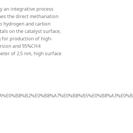
 an integrative process
nes the direct methanation
to hydrogen and carbon
als on the catalyst surface,
for production of high-
ersion and 95%CH4
ter of 2.5 nm, high surface
B8%8A%E0%B8%B2%E0%B8%A7%E0%B8%B5%E0%B8%A3%E0%B